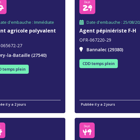
t.
Dept.
7
29
ate d'embauche : Immédiate
Date d'embauche : 25/08/20
nt agricole polyvalent
Agent pépiniériste F-H
OFR-067220-29
-065672-27
Bannalec (29380)
vry-la-Bataille (27540)
CDD temps plein
 temps plein
ée il y a 2 jours
Publiée il y a 2 jours
.
Dept.
4
49