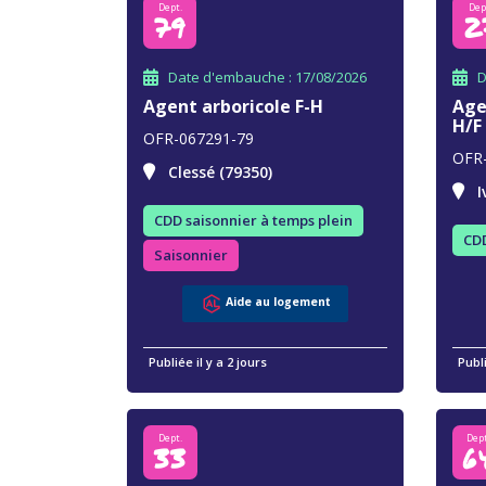
Dept.
Dep
79
2
Date d'embauche : 17/08/2026
D
Agent arboricole F-H
Age
H/F
OFR-067291-79
OFR
Clessé (79350)
I
CDD saisonnier à temps plein
CDD
Saisonnier
Aide au logement
Publiée il y a 2 jours
Publi
Dept.
Dept
33
6