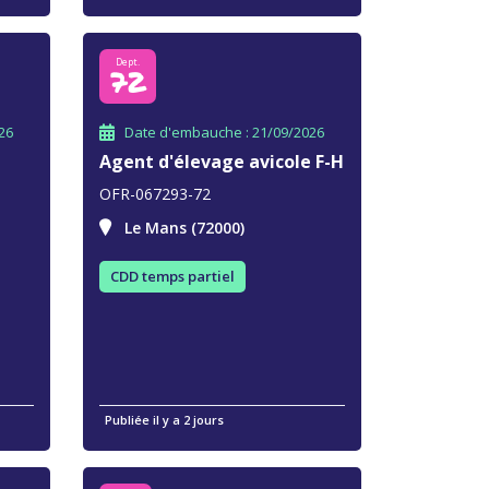
Dept.
72
26
Date d'embauche : 21/09/2026
Agent d'élevage avicole F-H
OFR-067293-72
Le Mans (72000)
CDD temps partiel
Publiée il y a 2 jours