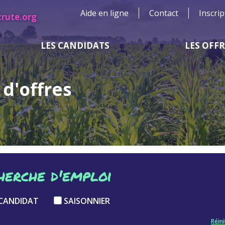
Aide en ligne
Contact
Inscrip
crute.org
LES CANDIDATS
LES OFF
d'offres
herche d'emploi
CANDIDAT
SAISONNIER
Réini