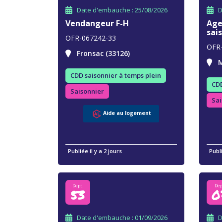
Date d'embauche : 25/08/2026
D
Vendangeur F-H
Age
sai
OFR-067242-33
OFR
Fronsac (33126)
M
CDD saisonnier à temps plein
CDD
Saisonnier
Sai
Aide au logement
Publiée il y a 2 jours
Publi
Dept.
Dep
53
0
Date d'embauche : 01/09/2026
D