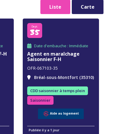
Liste
Carte
Dept.
35
te
Date d'embauche : Immédiate
F-H
Agent en maraîchage
Saisonnier F-H
OFR-067103-35
Bréal-sous-Montfort (35310)
CDD saisonnier à temps plein
Saisonnier
Aide au logement
Publiée il y a 1 jour