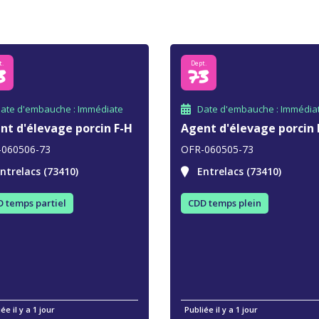
t.
Dept.
3
73
ate d'embauche : Immédiate
Date d'embauche : Immédia
nt d'élevage porcin F-H
Agent d'élevage porcin 
-060506-73
OFR-060505-73
ntrelacs (73410)
Entrelacs (73410)
 temps partiel
CDD temps plein
ée il y a 1 jour
Publiée il y a 1 jour