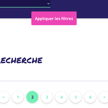
Appliquer les filtres
recherche
<
1
2
3
4
5
6
>