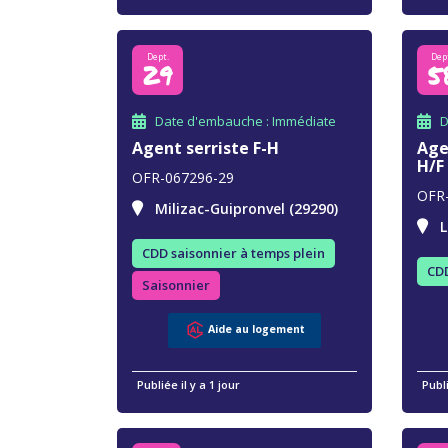
Dept.
Dep
29
5
Date d'embauche : Immédiate
D
Agent serriste F-H
Age
H/F
OFR-067296-29
OFR
Milizac-Guipronvel (29290)
L
CDD saisonnier à temps plein
CDD
Saisonnier
Aide au logement
Publiée il y a 1 jour
Publi