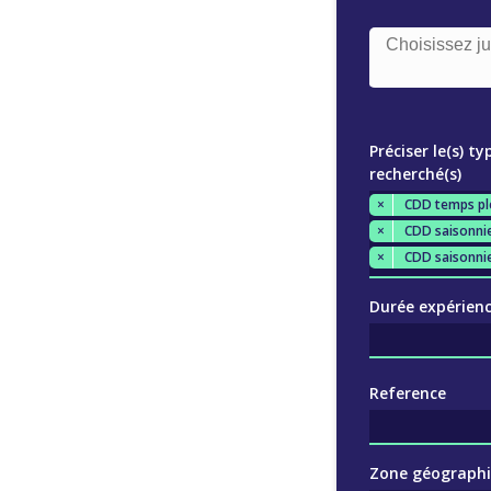
Préciser le(s) ty
recherché(s)
×
CDD temps pl
×
CDD saisonnie
×
CDD saisonnie
Durée expérienc
Reference
Zone géograph