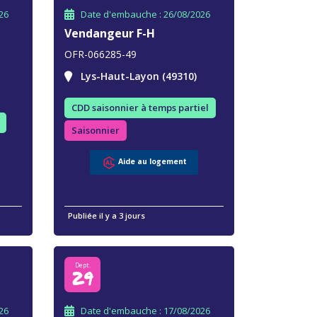
26
Date d'embauche : 26/08/2026
Vendangeur F-H
OFR-066285-49
Lys-Haut-Layon (49310)
CDD saisonnier à temps partiel
Saisonnier
Aide au logement
Publiée il y a 3 jours
Dept.
29
26
Date d'embauche : 17/08/2026