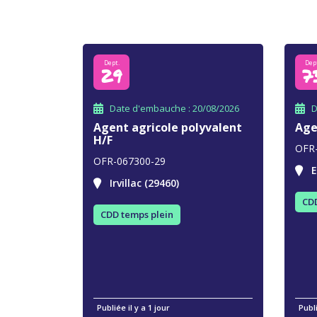
Dept.
Dep
29
7
Date d'embauche : 20/08/2026
D
Agent agricole polyvalent
Age
H/F
OFR
OFR-067300-29
E
Irvillac (29460)
CDD
CDD temps plein
Publiée il y a 1 jour
Publi