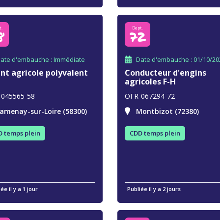
t.
Dept.
8
72
ate d'embauche : Immédiate
Date d'embauche : 01/10/20
nt agricole polyvalent
Conducteur d'engins
agricoles F-H
-045565-58
OFR-067294-72
amenay-sur-Loire (58300)
Montbizot (72380)
 temps plein
CDD temps plein
ée il y a 1 jour
Publiée il y a 2 jours