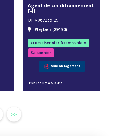
Agent de conditionnement
F-H
OFR-067255-29
Pleyben (29190)
CDD saisonnier à temps plein
Saisonnier
Aide au logement
Publiée il y a 5 jours
>>