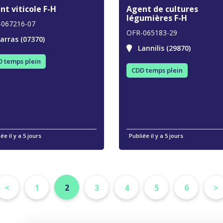
nt viticole F-H
Agent de cultures
légumières F-H
-067216-07
OFR-065183-29
arras (07370)
Lannilis (29870)
 temps plein
CDD temps plein
ée il y a 5 jours
Publiée il y a 5 jours
<
1
2
3
4
5
6
>