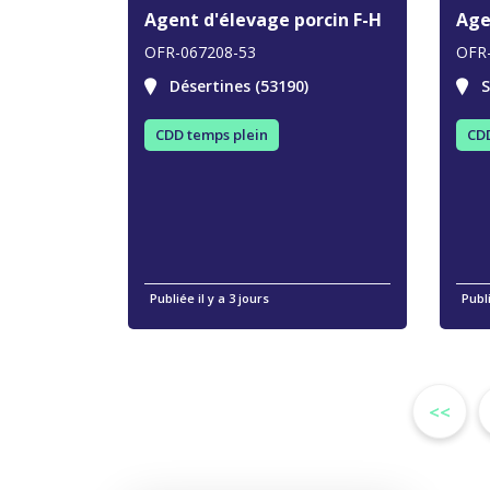
Agent d'élevage porcin F-H
Age
OFR-067208-53
OFR
Désertines (53190)
S
CDD temps plein
CDD
Publiée il y a 3 jours
Publi
<<