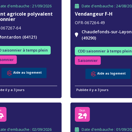
ate d'embauche : 21/09/2026
Date d'embauche : 24/08/20
nt agricole polyvalent
Vendangeur F-H
sonnier
OFR-067264-49
-067267-64
Chaudefonds-sur-Layon
ontardon (64121)
(49290)
 saisonnier à temps plein
CDD saisonnier à temps plein
sonnier
Saisonnier
Aide au logement
Aide au logement
ée il y a 3 jours
Publiée il y a 3 jours
t.
Dept.
7
29
ate d'embauche : 02/09/2026
Date d'embauche : 01/09/20