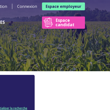
tion
Connexion
Espace employeur
Espace
RES
candidat
tialiser la recherche