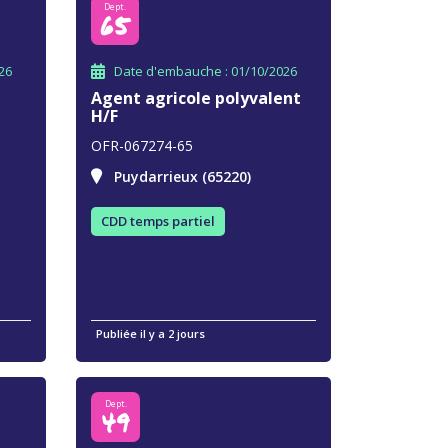
Dept.
65
26
Date d'embauche : 01/10/2026
Agent agricole polyvalent
H/F
OFR-067274-65
Puydarrieux (65220)
CDD temps partiel
Publiée il y a 2 jours
Dept.
49