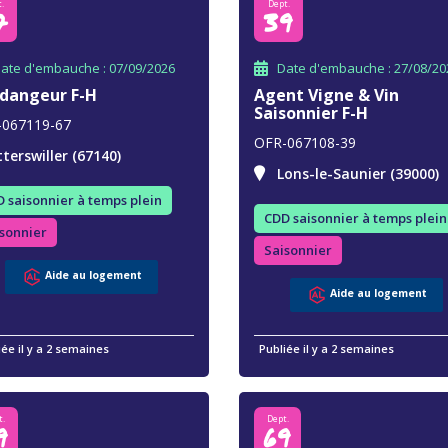
.
Dept.
7
39
ate d'embauche : 07/09/2026
Date d'embauche : 27/08/20
dangeur F-H
Agent Vigne & Vin
Saisonnier F-H
-067119-67
OFR-067108-39
tterswiller (67140)
Lons-le-Saunier (39000)
 saisonnier à temps plein
CDD saisonnier à temps plein
sonnier
Saisonnier
Aide au logement
Aide au logement
iée il y a 2 semaines
Publiée il y a 2 semaines
t.
Dept.
9
69