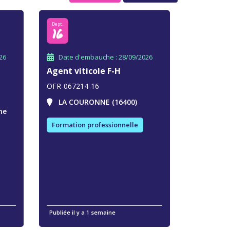
Dept.
16
26
Date d'embauche : 28/09/2026
Agent viticole F-H
OFR-067214-16
LA COURONNE (16400)
ne
Formation professionnelle
Publiée il y a 1 semaine