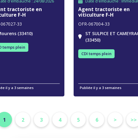
ate d'embauche : 24/08/2026
Date d'embauche : Immédia
nt tractoriste en
Agent tractoriste en
culture F-H
viticulture F-H
-067027-33
OFR-067004-33
ourens (33410)
ST SULPICE ET CAMEYRA
(33450)
 temps plein
CDI temps plein
iée il y a 3 semaines
Publiée il y a 3 semaines
1
2
3
4
5
6
>
>>