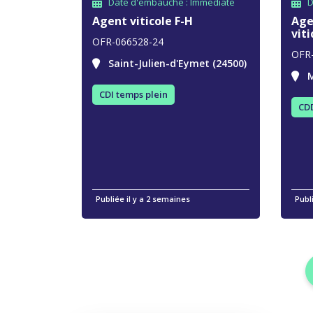
Date d'embauche : Immédiate
D
Agent viticole F-H
Age
viti
OFR-066528-24
OFR
Saint-Julien-d'Eymet (24500)
M
CDI temps plein
CDD
Publiée il y a 2 semaines
Publ