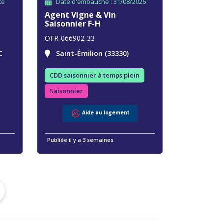
te
Date d'embauche : 31/08/2026
Agent Vigne & Vin
Saisonnier F-H
OFR-066902-33
C
Saint-Émilion (33330)
CDD saisonnier à temps plein
Saisonnier
Aide au logement
Publiée il y a 3 semaines