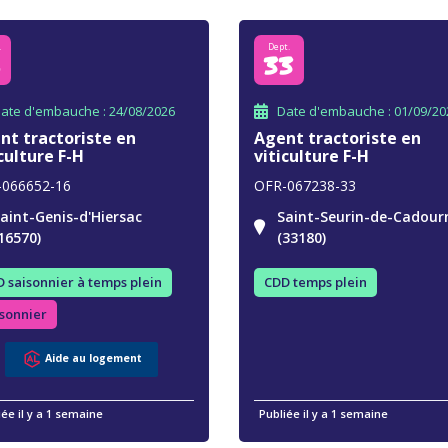
.
Dept.
6
33
ate d'embauche : 24/08/2026
Date d'embauche : 01/09/20
nt tractoriste en
Agent tractoriste en
culture F-H
viticulture F-H
-066652-16
OFR-067238-33
aint-Genis-d'Hiersac
Saint-Seurin-de-Cadour
16570)
(33180)
 saisonnier à temps plein
CDD temps plein
sonnier
Aide au logement
iée il y a 1 semaine
Publiée il y a 1 semaine