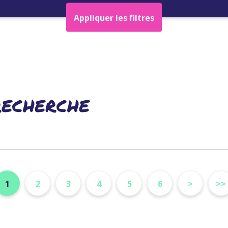
Appliquer les filtres
recherche
1
2
3
4
5
6
>
>>