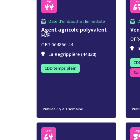
Dept.
Dept
44
6
Date d'embauche : Immédiate
D
Agent agricole polyvalent
Ven
H/F
OFR
OFR-064866-44
I
La Regrippière (44330)
CDD
CDD temps plein
Sai
Publiée il y a 1 semaine
Publ
Dept.
Dep
64
3