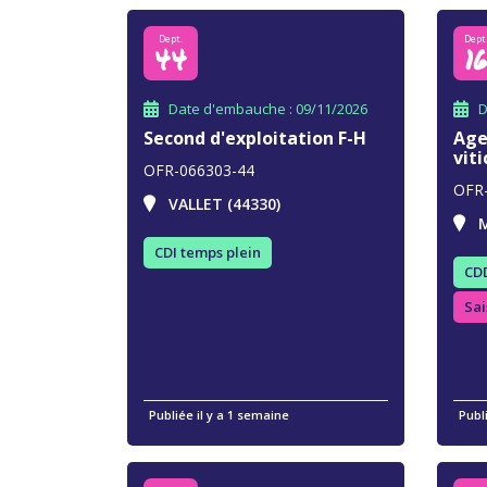
Dept.
Dept
44
1
Date d'embauche : 09/11/2026
D
Second d'exploitation F-H
Age
viti
OFR-066303-44
OFR
VALLET (44330)
M
CDI temps plein
CDD
Sai
Publiée il y a 1 semaine
Publ