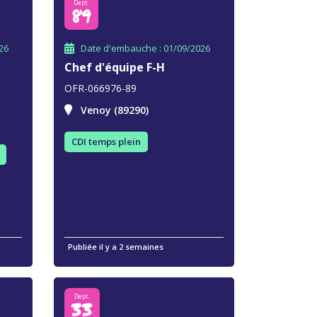
Dept.
89
26
Date d'embauche : 01/09/2026
Chef d'équipe F-H
OFR-066976-89
Venoy (89290)
CDI temps plein
Publiée il y a 2 semaines
Dept.
33