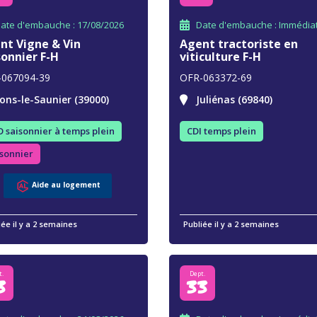
ate d'embauche : 17/08/2026
Date d'embauche : Immédia
nt Vigne & Vin
Agent tractoriste en
sonnier F-H
viticulture F-H
-067094-39
OFR-063372-69
ons-le-Saunier (39000)
Juliénas (69840)
 saisonnier à temps plein
CDI temps plein
sonnier
Aide au logement
iée il y a 2 semaines
Publiée il y a 2 semaines
t.
Dept.
3
33