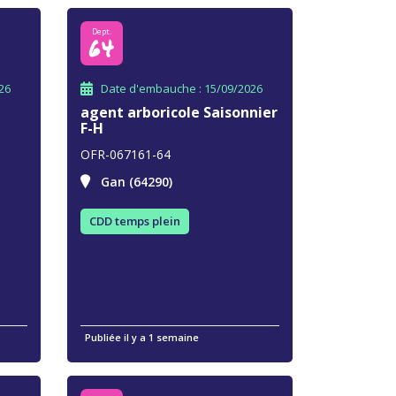
Dept.
64
26
Date d'embauche : 15/09/2026
agent arboricole Saisonnier
F-H
OFR-067161-64
Gan (64290)
CDD temps plein
Publiée il y a 1 semaine