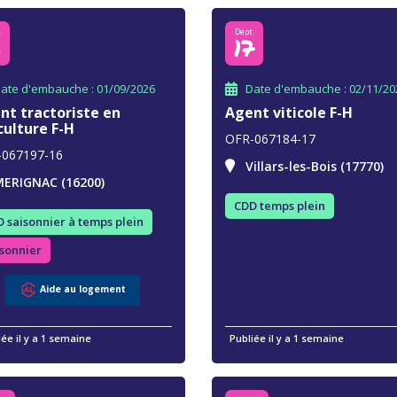
.
Dept.
6
17
ate d'embauche : 01/09/2026
Date d'embauche : 02/11/20
nt tractoriste en
Agent viticole F-H
culture F-H
OFR-067184-17
-067197-16
Villars-les-Bois (17770)
ERIGNAC (16200)
CDD temps plein
 saisonnier à temps plein
sonnier
Aide au logement
iée il y a 1 semaine
Publiée il y a 1 semaine