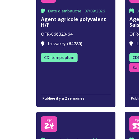
Date d'embauche : 07/09/2026
D
Agent agricole polyvalent
Age
H/F
Sai
OFR-066320-64
OFR
Irissarry (64780)
L
CDI temps plein
CDD
Sai
Publiée il y a 2 semaines
Publ
Dept.
Dep
24
3