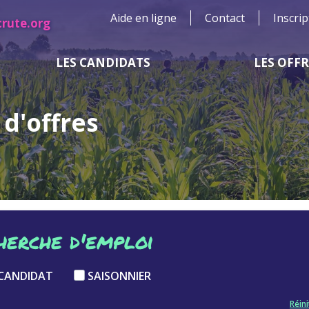
Aide en ligne
Contact
Inscrip
crute.org
LES CANDIDATS
LES OFF
d'offres
herche d'emploi
CANDIDAT
SAISONNIER
Réini