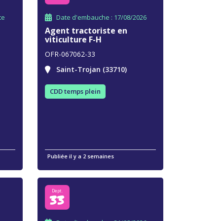
te
Date d'embauche : 17/08/2026
Agent tractoriste en
viticulture F-H
OFR-067062-33
Saint-Trojan (33710)
CDD temps plein
Publiée il y a 2 semaines
Dept.
33