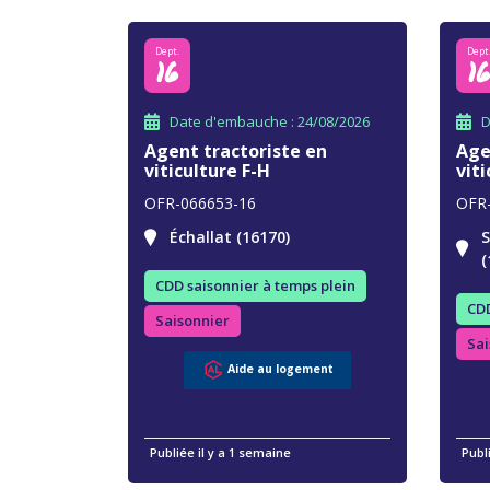
Dept.
Dept
16
1
Date d'embauche : 24/08/2026
D
Agent tractoriste en
Age
viticulture F-H
viti
OFR-066653-16
OFR
Échallat (16170)
S
(
CDD saisonnier à temps plein
CDD
Saisonnier
Sai
Aide au logement
Publiée il y a 1 semaine
Publ